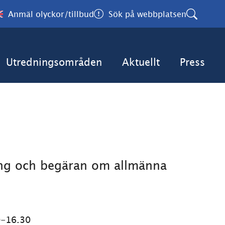
Anmäl olyckor/tillbud
Sök på webbplatsen
Utredningsområden
Aktuellt
Press
ing och begäran om allmänna 
K
0-16.30