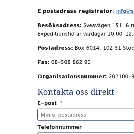
ndersidor för Arbeta på SH
: 
info@s
E-postadress registrator
 Sveavägen 151, 6 t
Besöksadress:
Expeditionstid är vardagar 10.00-12
 Box 6014, 102 31 Sto
Postadress:
ndersidor för Kontakta oss
08-508 862 90
Fax: 
 202100-
Organisationsnummer:
ndersidor för Fakturering
Kontakta oss direkt
E-post
(obligatorisk)
*
Telefonnummer