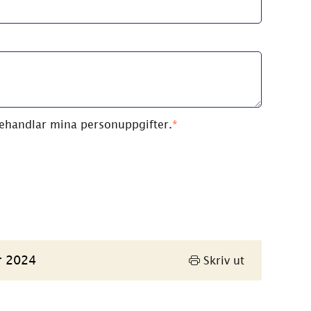
risk)
 behandlar mina personuppgifter.
*
r 2024
Skriv ut