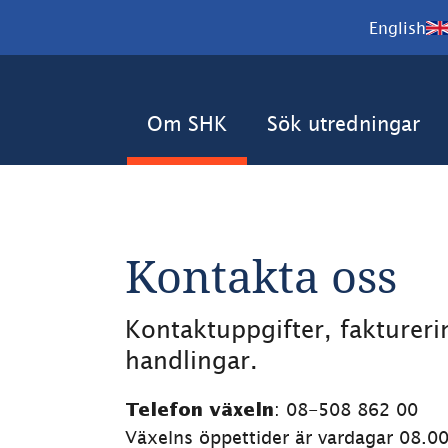
English
Om SHK
Sök utredningar
Kontakta oss
Kontaktuppgifter, fakturer
ndersidor för Det här är SH
handlingar.
: 08-508 862 00
Telefon växeln
Växelns öppettider är vardagar 08.0