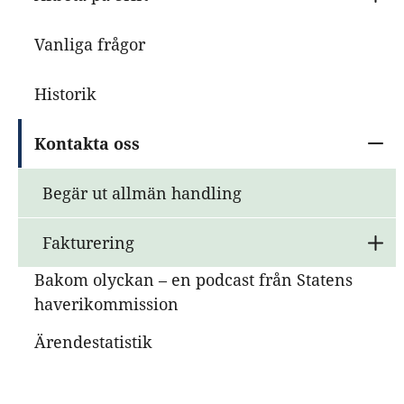
U
Vanliga frågor
Historik
Kontakta oss
U
Begär ut allmän handling
Fakturering
U
Bakom olyckan – en podcast från Statens
haverikommission
Ärendestatistik