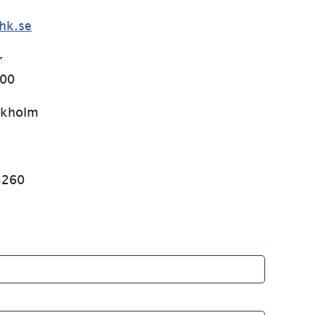
K
hk.se
r
.00
ckholm
3260