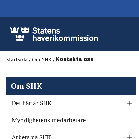
Startsida
/
Om SHK
/
Kontakta oss
Om SHK
Det här är SHK
U
Myndighetens medarbetare
Arbeta på SHK