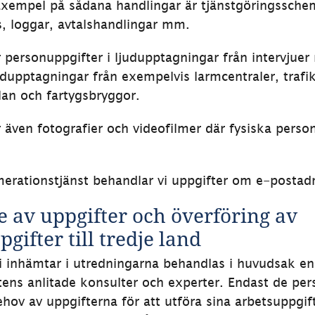
Exempel på sådana handlingar är tjänstgöringsschem
, loggar, avtalshandlingar mm.
personuppgifter i ljudupptagningar från intervjuer
dupptagningar från exempelvis larmcentraler, trafik
plan och fartygsbryggor.
även fotografier och videofilmer där fysiska person
erationstjänst behandlar vi uppgifter om e-postadr
 av uppgifter och överföring av 
gifter till tredje land
i inhämtar i utredningarna behandlas i huvudsak en
ens anlitade konsulter och experter. Endast de per
ov av uppgifterna för att utföra sina arbetsuppgifte