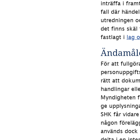
inträffa i fra
fall där hände
utredningen o
det finns skäl
fastlagt i 
lag 
Ändamåle
För att fullgö
personuppgifts
rätt att dokum
handlingar ell
Myndigheten få
ge upplysninga
SHK får vidare
någon förelägg
används dock e
delta i en int