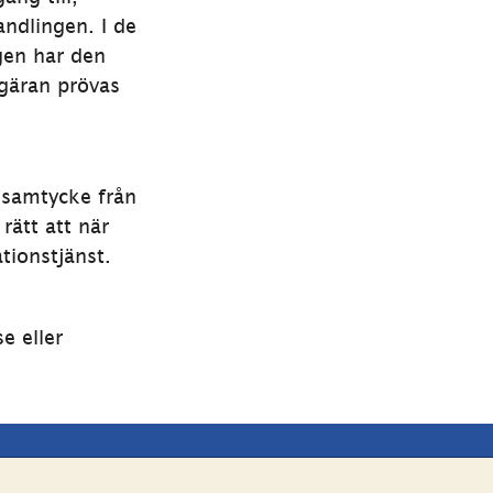
ndlingen. I de 
gen har den 
gäran prövas 
samtycke från 
ätt att när 
ionstjänst. 
eller 
Andra webbplatser 