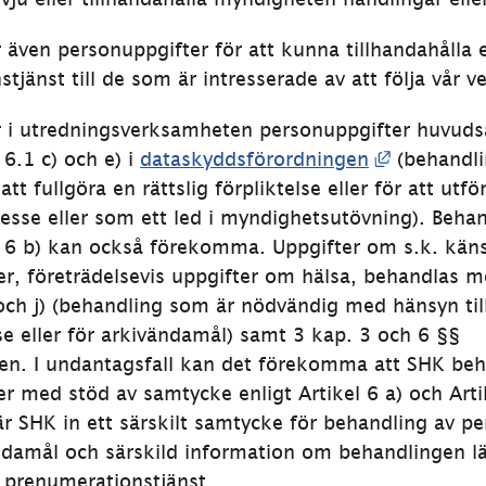
även personuppgifter för att kunna tillhandahålla e
tjänst till de som är intresserade av att följa vår 
 i utredningsverksamheten personuppgifter huvuds
Länk till 
 6.1 c) och e) i 
dataskyddsförordningen
 (behandli
tt fullgöra en rättslig förpliktelse eller för att utfö
resse eller som ett led i myndighetsutövning). Beha
l 6 b) kan också förekomma. Uppgifter om s.k. känsl
r, företrädelsevis uppgifter om hälsa, behandlas me
 och j) (behandling som är nödvändig med hänsyn till 
se eller för arkivändamål) samt 3 kap. 3 och 6 §§ 
en. I undantagsfall kan det förekomma att SHK beha
r med stöd av samtycke enligt Artikel 6 a) och Artike
är SHK in ett särskilt samtycke för behandling av pe
ändamål och särskild information om behandlingen l
år prenumerationstjänst.