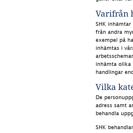
Varifrån
SHK inhämtar u
från andra myn
exempel på ha
inhämtas i vår
arbetsscheman,
inhämta olika 
handlingar en
Vilka kat
De personuppg
adress samt an
behandla uppg
SHK behandlar