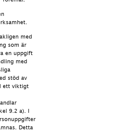
n 
verksamhet.
akligen med 
annan webbplats, öppnas i nytt fönster.
ng som är 
ra en uppgift 
ndling med 
iga 
d stöd av 
ett viktigt 
ndlar 
l 9.2 a). I 
rsonuppgifter 
ämnas. Detta 