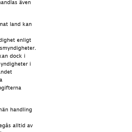
handlas även 
nat land kan 
ighet enligt 
smyndigheter. 
an dock i 
yndigheter i 
ndet 
 
ifterna 
män handling 
ås alltid av 