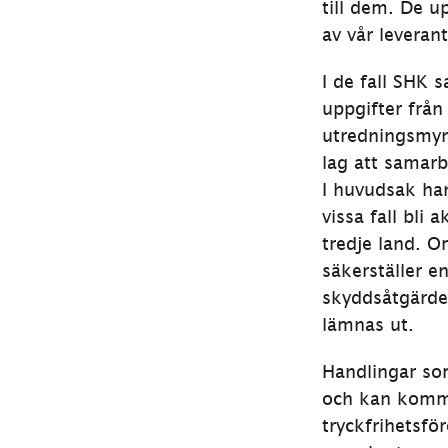
till dem. De u
av vår leverant
I de fall SHK 
uppgifter från
utredningsmynd
lag att samar
I huvudsak ha
vissa fall bli
tredje land. O
säkerställer e
skyddsåtgärde
lämnas ut.
Handlingar som
och kan komma
tryckfrihetsfö