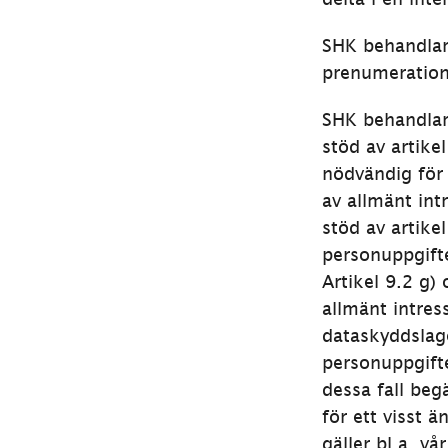
SHK behandlar 
prenumerations
SHK behandlar
stöd av artikel
nödvändig för a
av allmänt int
stöd av artike
personuppgifte
Artikel 9.2 g)
allmänt intres
dataskyddslag
personuppgifte
dessa fall beg
för ett visst 
gäller bl.a. v