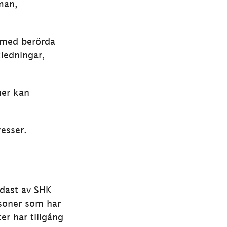
an, 
 med berörda 
ledningar, 
er kan 
esser.
dast av SHK 
soner som har 
r har tillgång 