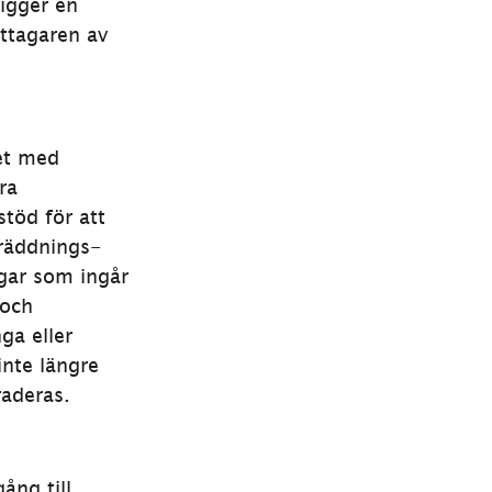
igger en 
ttagaren av 
et med 
a 
töd för att 
räddnings- 
gar som ingår 
och 
a eller 
nte längre 
raderas.
ng till, 