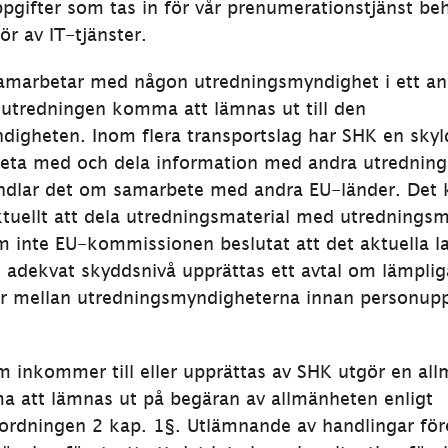
ppgifter som tas in för vår prenumerationstjänst be
ör av IT-tjänster.
samarbetar med någon utredningsmyndighet i ett an
 utredningen komma att lämnas ut till den 
igheten. Inom flera transportslag har SHK en skyld
beta med och dela information med andra utredning
ndlar det om samarbete med andra EU-länder. Det k
 aktuellt att dela utredningsmaterial med utredningsm
m inte EU-kommissionen beslutat att det aktuella la
n adekvat skyddsnivå upprättas ett avtal om lämpliga
r mellan utredningsmyndigheterna innan personuppg
 inkommer till eller upprättas av SHK utgör en all
 att lämnas ut på begäran av allmänheten enligt 
rordningen 2 kap. 1§. Utlämnande av handlingar föreg