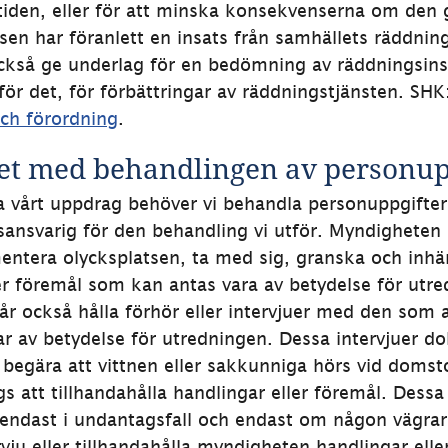
mtiden, eller för att minska konsekvenserna om den g
lsen har föranlett en insats från samhällets räddning
ckså ge underlag för en bedömning av räddningsins
 för det, för förbättringar av räddningstjänsten. SHK
och förordning
.
t med behandlingen av personup
ra vårt uppdrag behöver vi behandla personuppgifter.
ansvarig för den behandling vi utför. Myndigheten h
entera olycksplatsen, ta med sig, granska och inhä
er föremål som kan antas vara av betydelse för utre
r också hålla förhör eller intervjuer med den som 
r av betydelse för utredningen. Dessa intervjuer d
 begära att vittnen eller sakkunniga hörs vid domstol 
s att tillhandahålla handlingar eller föremål. Dessa 
ndast i undantagsfall och endast om någon vägrar att
ervju eller tillhandahålla myndigheten handlingar elle