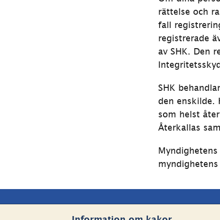
rättelse och r
fall registrer
registrerade ä
av SHK. Den re
Integritetssk
SHK behandlar
den enskilde. 
som helst åter
Återkallas sa
Myndighetens 
myndighetens 
Sidfot
Kontakta oss
Webbp
Information om kakor