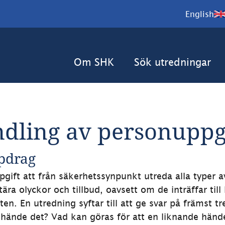
English
Om SHK
Sök utredningar
dling av personuppg
pdrag
pgift att från säkerhetssynpunkt utreda alla typer av 
itära olyckor och tillbud, oavsett om de inträffar till l
uften. En utredning syftar till att ge svar på främst tr
hände det? Vad kan göras för att en liknande händel