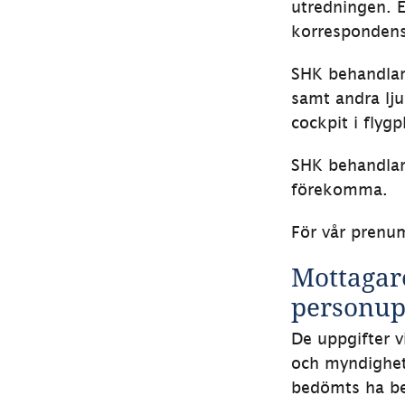
utredningen. 
korrespondens
SHK behandlar 
samt andra lju
cockpit i flyg
SHK behandlar 
förekomma.
För vår prenum
Mottagare
personupp
De uppgifter v
och myndighet
bedömts ha beh