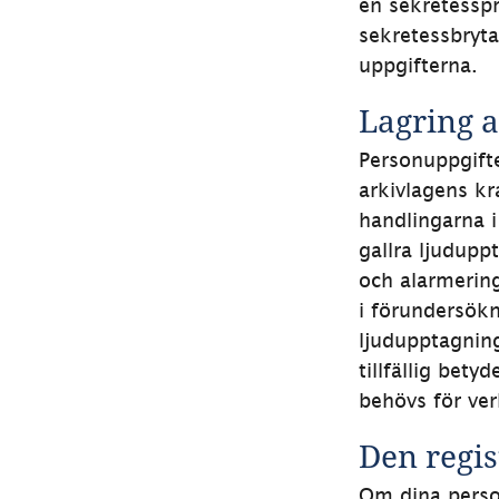
en sekretessprö
sekretessbryta
uppgifterna.
Lagring 
Personuppgifte
arkivlagens kr
handlingarna i 
gallra ljudupp
och alarmering
i förundersökn
ljudupptagning
tillfällig bety
behövs för ver
Den regis
Om dina person