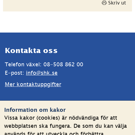
Skriv ut
Sidfot
Kontakta oss
Telefon växel: 08-508 862 00
E-post: 
info@shk.se
Mer kontaktuppgifter
Webbplatsen
Information om kakor
Om kakor
Vissa kakor (cookies) är nödvändiga för att
webbplatsen ska fungera. De som du kan välja
Behandling av personuppgifter
används för att utveckla och förbättra