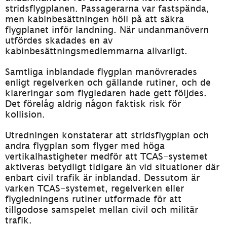
stridsflygplanen. Passagerarna var fastspända, 
men kabinbesättningen höll på att säkra 
flygplanet inför landning. När undanmanövern 
utfördes skadades en av 
kabinbesättningsmedlemmarna allvarligt.
Samtliga inblandade flygplan manövrerades 
enligt regelverken och gällande rutiner, och de 
klareringar som flygledaren hade gett följdes. 
Det förelåg aldrig någon faktisk risk för 
kollision.
Utredningen konstaterar att stridsflygplan och 
andra flygplan som flyger med höga 
vertikalhastigheter medför att TCAS-systemet 
aktiveras betydligt tidigare än vid situationer där 
enbart civil trafik är inblandad. Dessutom är 
varken TCAS-systemet, regelverken eller 
flygledningens rutiner utformade för att 
tillgodose samspelet mellan civil och militär 
trafik.