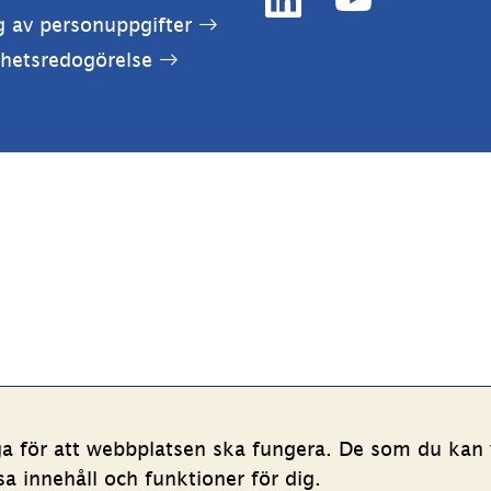
LinkedIn
YouTube
g av personuppgifter
(länk
(länk
ghetsredogörelse
till
till
annan
annan
webbplats,
webbplats,
öppnas
öppnas
i
i
nytt
nytt
fönster)
fönster)
ga för att webbplatsen ska fungera. De som du kan v
 innehåll och funktioner för dig.