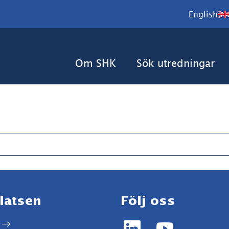
English
Om SHK
Sök utredningar
 under sökrutan
latsen
Följ oss