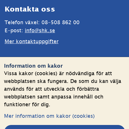
Sidfot
Kontakta oss
Telefon växel: 08-508 862 00
E-post: 
info@shk.se
Mer kontaktuppgifter
Webbplatsen
Information om kakor
Om kakor
Vissa kakor (cookies) är nödvändiga för att
webbplatsen ska fungera. De som du kan välja
Behandling av personuppgifter
används för att utveckla och förbättra
Tillgänglighetsredogörelse
webbplatsen samt anpassa innehåll och
funktioner för dig.
Följ oss
Mer information om kakor (cookies)
LinkedIn
YouTube