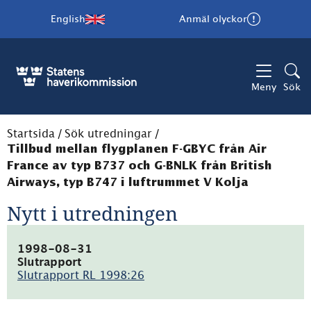
English
Anmäl olyckor
Meny
Sök
Startsida
/
Sök utredningar
/
Tillbud mellan flygplanen F-GBYC från Air
France av typ B737 och G-BNLK från British
Airways, typ B747 i luftrummet V Kolja
Nytt i utredningen
1998-08-31
Slutrapport
Slutrapport RL 1998:26
(pdf,
11.3kB)