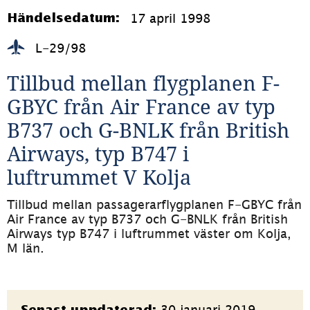
17 april 1998
Händelsedatum:
L-29/98
Tillbud mellan flygplanen F-
GBYC från Air France av typ 
B737 och G-BNLK från British 
Airways, typ B747 i 
luftrummet V Kolja
Tillbud mellan passagerarflygplanen F-GBYC från 
Air France av typ B737 och G-BNLK från British 
Airways typ B747 i luftrummet väster om Kolja, 
M län.
Sidinformation
30 januari 2019