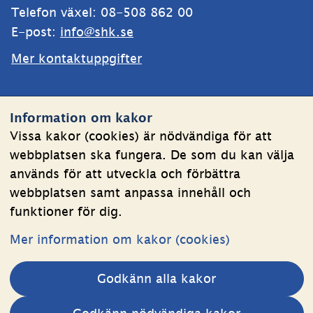
Telefon växel: 08-508 862 00
E-post: 
info@shk.se
Mer kontaktuppgifter
Webbplatsen
Information om kakor
Om kakor
Vissa kakor (cookies) är nödvändiga för att
webbplatsen ska fungera. De som du kan välja
Behandling av personuppgifter
används för att utveckla och förbättra
Tillgänglighetsredogörelse
webbplatsen samt anpassa innehåll och
funktioner för dig.
Följ oss
Mer information om kakor (cookies)
LinkedIn
YouTube
Godkänn alla kakor
(länk
(länk
till
till
Andra webbplatser 