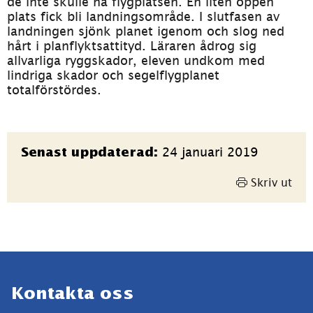
de inte skulle nå flygplatsen. En liten öppen 
plats fick bli landningsområde. I slutfasen av 
landningen sjönk planet igenom och slog ned 
hårt i planflyktsattityd. Läraren ådrog sig 
allvarliga ryggskador, eleven undkom med 
lindriga skador och segelflygplanet 
totalförstördes.
Sidinformation
24 januari 2019
Senast uppdaterad:
Skriv ut
Sidfot
Kontakta oss