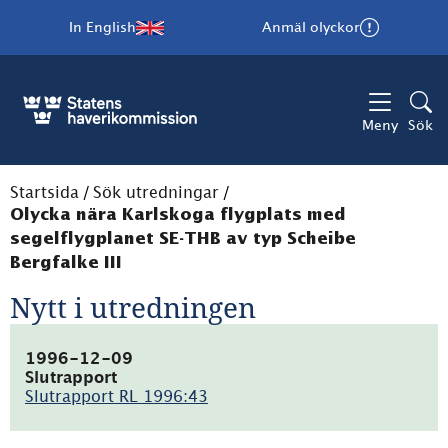
In English
Anmäl olyckor
Meny
Sök
Startsida
/
Sök utredningar
/
Olycka nära Karlskoga flygplats med
segelflygplanet SE-THB av typ Scheibe
Bergfalke III
Nytt i utredningen
1996-12-09
Slutrapport
Slutrapport RL 1996:43
(pdf,
20.2kB)