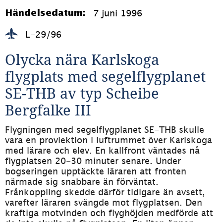
7 juni 1996
Händelsedatum:
L-29/96
Olycka nära Karlskoga 
flygplats med segelflygplanet 
SE-THB av typ Scheibe 
Bergfalke III
Flygningen med segelflygplanet SE-THB skulle 
vara en provlektion i luftrummet över Karlskoga 
med lärare och elev. En kallfront väntades nå 
flygplatsen 20-30 minuter senare. Under 
bogseringen upptäckte läraren att fronten 
närmade sig snabbare än förväntat. 
Frånkoppling skedde därför tidigare än avsett, 
varefter läraren svängde mot flygplatsen. Den 
kraftiga motvinden och flyghöjden medförde att 