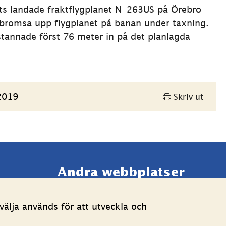
ats landade fraktflygplanet N-263US på Örebro 
e bromsa upp flygplanet på banan under taxning. 
tannade först 76 meter in på det planlagda 
2019
Skriv ut
Andra webbplatser 
Länk till annan webbpla
Estoniawebb
älja används för att utveckla och