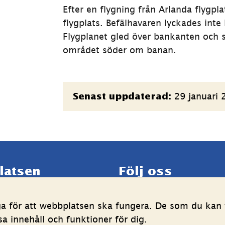
Efter en flygning från Arlanda flygpl
flygplats. Befälhavaren lyckades int
Flygplanet gled över bankanten och s
området söder om banan.
Sidinformation
29 januari 
Senast uppdaterad:
latsen
Följ oss
LinkedIn
YouTube
ga för att webbplatsen ska fungera. De som du kan v
g av personuppgifter
(länk
(länk
 innehåll och funktioner för dig.