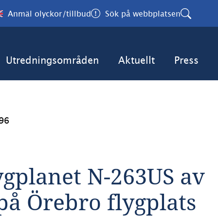
Anmäl olyckor/tillbud
Sök på webbplatsen
Utredningsområden
Aktuellt
Press
96
ygplanet N-263US av 
på Örebro flygplats