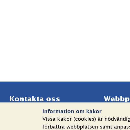
Sidfot
Kontakta oss
Webbp
Information om kakor
Telefon växel: 08-508 862 
Om kakor
Vissa kakor (cookies) är nödvändi
00
Behandlin
förbättra webbplatsen samt anpassa
E-post: 
info@shk.se