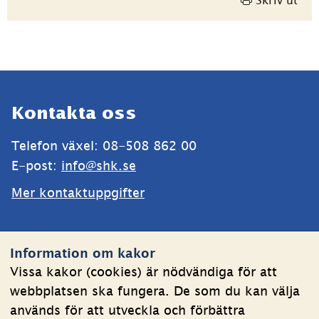
Skriv ut
Sidfot
Kontakta oss
Telefon växel: 08-508 862 00
E-post: 
info@shk.se
Mer kontaktuppgifter
Webbplatsen
Information om kakor
Om kakor
Vissa kakor (cookies) är nödvändiga för att
webbplatsen ska fungera. De som du kan välja
Behandling av personuppgifter
används för att utveckla och förbättra
Tillgänglighetsredogörelse