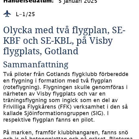
5 januari 2025
Händelsedatum:
L-1/25
Olycka med två flygplan, SE-
KBF och SE-KBL, på Visby 
flygplats, Gotland
Sammanfattning
Två piloter från Gotlands flygklubb förberedde 
en flygning i formation med två flygplan 
(roteflygning). Flygningen skulle genomföras i 
närheten av Visby flygplats och var en 
träningsflygning som ingick som en del av 
Frivilliga Flygkårens (FFK) verksamhet i den så 
kallade Sjöinformationsgruppen (SIG). I 
respektive flygplan fanns en pilot.
På marken, framför klubbhangaren, fanns snö 
och is på betongplattan och på gräset. Piloterna 