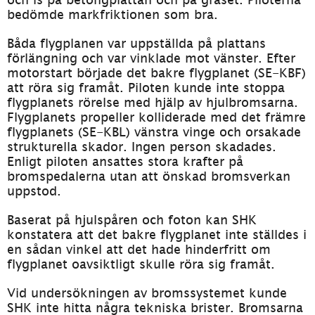
bedömde markfriktionen som bra.
Båda flygplanen var uppställda på plattans 
förlängning och var vinklade mot vänster. Efter 
motorstart började det bakre flygplanet (SE-KBF) 
att röra sig framåt. Piloten kunde inte stoppa 
flygplanets rörelse med hjälp av hjulbromsarna. 
Flygplanets propeller kolliderade med det främre 
flygplanets (SE-KBL) vänstra vinge och orsakade 
strukturella skador. Ingen person skadades. 
Enligt piloten ansattes stora krafter på 
bromspedalerna utan att önskad bromsverkan 
uppstod.
Baserat på hjulspåren och foton kan SHK 
konstatera att det bakre flygplanet inte ställdes i 
en sådan vinkel att det hade hinderfritt om 
flygplanet oavsiktligt skulle röra sig framåt.
Vid undersökningen av bromssystemet kunde 
SHK inte hitta några tekniska brister. Broms­arna 