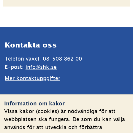
Sidfot
Kontakta oss
Telefon växel: 08-508 862 00
E-post: 
info@shk.se
Mer kontaktuppgifter
Webbplatsen
Information om kakor
Om kakor
Vissa kakor (cookies) är nödvändiga för att
webbplatsen ska fungera. De som du kan välja
Behandling av personuppgifter
används för att utveckla och förbättra
Tillgänglighetsredogörelse