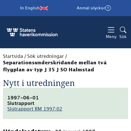
In English
Anmäl olyckor
Meny
Sök
Startsida
/
Sök utredningar
/
Separationsunderskridande mellan två
flygplan av typ J 35 J SO Halmstad
Nytt i utredningen
1997-06-01
Slutrapport
Slutrapport RM 1997:02
(pdf,
12.6kB)