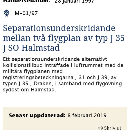
28 januari 1997
Händelsedatum:
M-01/97
Separationsunderskridande 
mellan två flygplan av typ J 35 
J SO Halmstad
Ett separationsunderskridande alternativt 
kollisionstillbud inträffade i luftrummet med de 
militära flygplanen med 
registreringsbeteckningarna J 31 och J 39, av 
typen J 35 J Draken, i samband med flygövning 
sydost om Halmstad.
Sidinformation
8 februari 2019
Senast uppdaterad:
Skriv ut