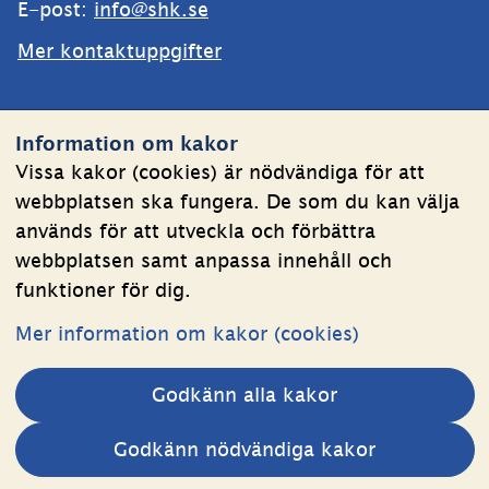
E-post: 
info@shk.se
Mer kontaktuppgifter
Webbplatsen
Information om kakor
Om kakor
Vissa kakor (cookies) är nödvändiga för att
webbplatsen ska fungera. De som du kan välja
Behandling av personuppgifter
används för att utveckla och förbättra
Tillgänglighetsredogörelse
webbplatsen samt anpassa innehåll och
funktioner för dig.
Följ oss
Mer information om kakor (cookies)
LinkedIn
YouTube
Godkänn alla kakor
(länk
(länk
till
till
Andra webbplatser 
Godkänn nödvändiga kakor
annan
annan