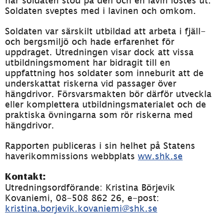
när soldaten stod på den och en lavin löstes ut. 
Soldaten sveptes med i lavinen och omkom.
Soldaten var särskilt utbildad att arbeta i fjäll- 
och bergsmiljö och hade erfarenhet för 
uppdraget. Utredningen visar dock att vissa 
utbildningsmoment har bidragit till en 
uppfattning hos soldater som inneburit att de 
underskattat riskerna vid passager över 
hängdrivor. Försvarsmakten bör därför utveckla 
eller komplettera utbildningsmaterialet och de 
praktiska övningarna som rör riskerna med 
hängdrivor.
Rapporten publiceras i sin helhet på Statens 
haverikommissions webbplats 
ww.shk.se
Kontakt:
Utredningsordförande: Kristina Börjevik 
Kovaniemi, 08-508 862 26, e-post: 
kristina.borjevik.kovaniemi@shk.se