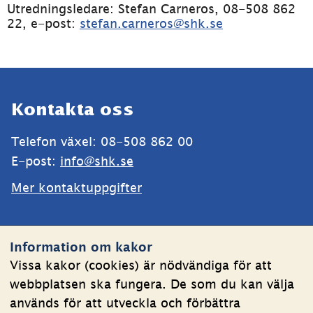
Utredningsledare: Stefan Carneros, 08-508 862 
22, e-post: 
stefan.carneros@shk.se
Sidfot
Kontakta oss
Telefon växel: 08-508 862 00
E-post: 
info@shk.se
Mer kontaktuppgifter
Webbplatsen
Information om kakor
Om kakor
Vissa kakor (cookies) är nödvändiga för att
webbplatsen ska fungera. De som du kan välja
Behandling av personuppgifter
används för att utveckla och förbättra
Tillgänglighetsredogörelse