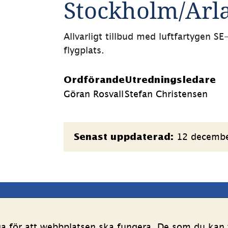
Stockholm/Arla
Allvarligt tillbud med luftfartygen 
flygplats. 
Ordförande
Utredningsledare
Göran Rosvall
Stefan Christensen
Sidinformation
12 decemb
Senast uppdaterad:
latsen
Följ oss
ga för att webbplatsen ska fungera. De som du kan v