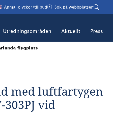
Anmäl olyckor/tillbud
Sök på webbplatsen
Utredningsområden
Aktuellt
Press
Arlanda flygplats
bud med luftfartygen 
303PJ vid 