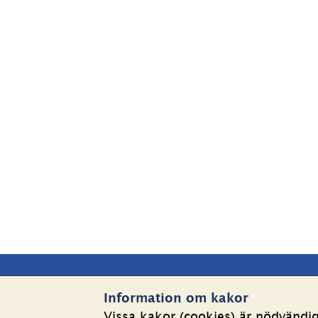
Sidfot
Kontakta oss
Webbp
Information om kakor
Vissa kakor (cookies) är nödvändi