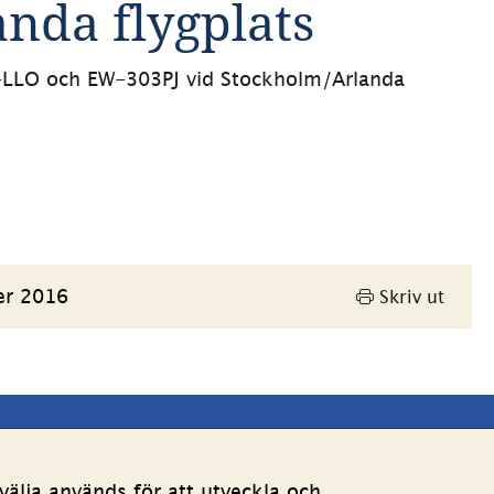
nda flygplats 
SE-LLO och EW-303PJ vid Stockholm/Arlanda 
er 2016
Skriv ut
Andra webbplatser 
älja används för att utveckla och