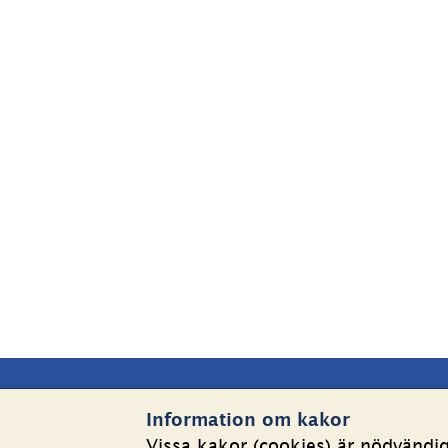
Sidfot
Kontakta oss
Webbp
Information om kakor
Vissa kakor (cookies) är nödvändi