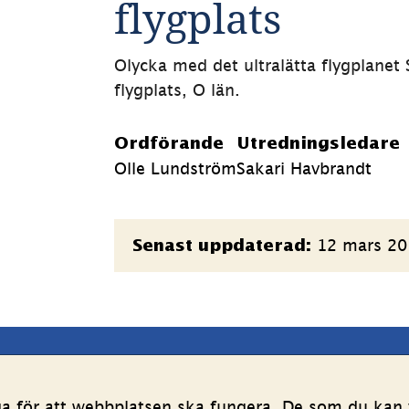
flygplats
Olycka med det ultralätta flygplanet 
flygplats, O län.
Ordförande
Utredningsledare
Olle Lundström
Sakari Havbrandt
Sidinformation
12 mars 2
Senast uppdaterad:
latsen
Följ oss
ga för att webbplatsen ska fungera. De som du kan v