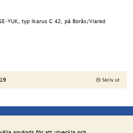
SE-YUK, typ Ikarus C 42, på Borås/Viared 
019
Skriv ut
Andra webbplatser 
älja används för att utveckla och