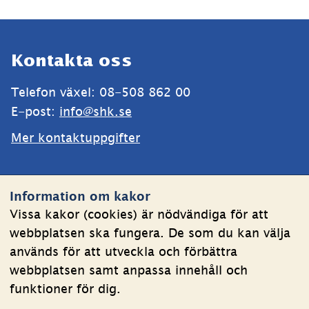
Sidfot
Kontakta oss
Telefon växel: 08-508 862 00
E-post: 
info@shk.se
Mer kontaktuppgifter
Webbplatsen
Information om kakor
Om kakor
Vissa kakor (cookies) är nödvändiga för att
webbplatsen ska fungera. De som du kan välja
Behandling av personuppgifter
används för att utveckla och förbättra
Tillgänglighetsredogörelse
webbplatsen samt anpassa innehåll och
funktioner för dig.
Följ oss