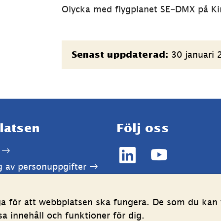
Olycka med flygplanet SE-DMX på Kir
Sidinformation
30 januari 
Senast uppdaterad:
latsen
Följ oss
LinkedIn
YouTube
g av personuppgifter
(länk
(länk
ghetsredogörelse
till
till
annan
annan
ga för att webbplatsen ska fungera. De som du kan v
webbplats,
webbplats,
 innehåll och funktioner för dig.