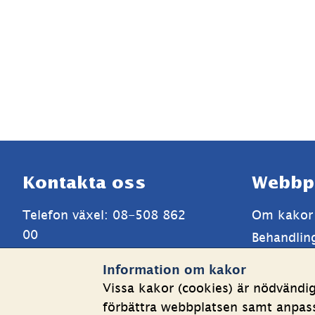
Sidfot
Kontakta oss
Webbp
Telefon växel: 08-508 862 
Om kakor
00
Behandlin
E-post: 
info@shk.se
Tillgängli
Information om kakor
Mer kontaktuppgifter
Vissa kakor (cookies) är nödvändi
förbättra webbplatsen samt anpassa