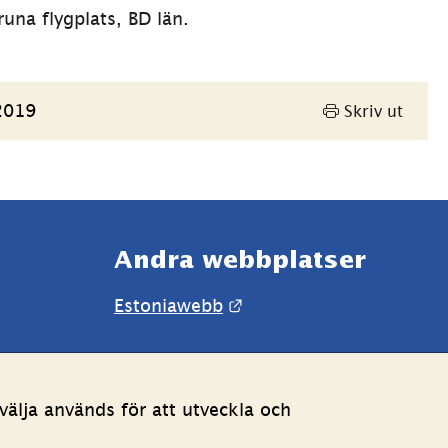
una flygplats, BD län.
2019
Skriv ut
Andra webbplatser 
Länk till annan webbpla
Estoniawebb
älja används för att utveckla och