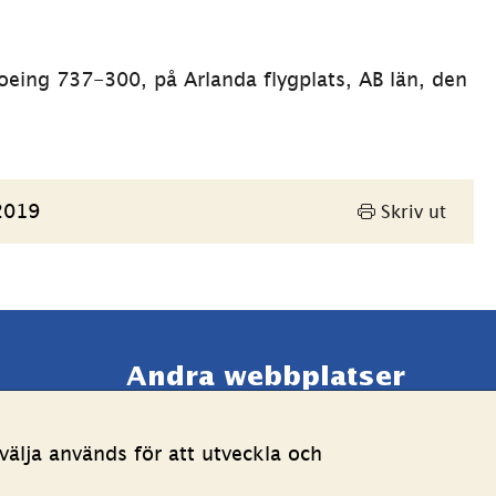
eing 737-300, på Arlanda flygplats, AB län, den 
2019
Skriv ut
Andra webbplatser 
Länk till annan webbpla
Estoniawebb
älja används för att utveckla och