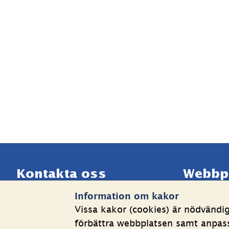
Sidfot
Kontakta oss
Webbp
Information om kakor
Telefon växel: 08-508 862 
Om kakor
Vissa kakor (cookies) är nödvändi
00
Behandlin
förbättra webbplatsen samt anpassa
E-post: 
info@shk.se