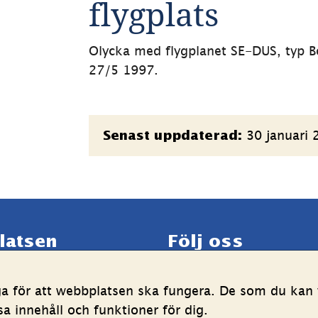
flygplats
Olycka med flygplanet SE-DUS, typ Bo
27/5 1997.
Sidinformation
30 januari 
Senast uppdaterad:
latsen
Följ oss
LinkedIn
YouTube
ga för att webbplatsen ska fungera. De som du kan v
g av personuppgifter
(länk
(länk
 innehåll och funktioner för dig.