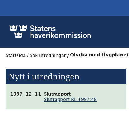
Startsida
/
Sök utredningar
/
Olycka med flygplanet 
Nytt i utredningen
(pdf,
1997-12-11
Slutrapport
17.9kB)
Slutrapport RL 1997:48