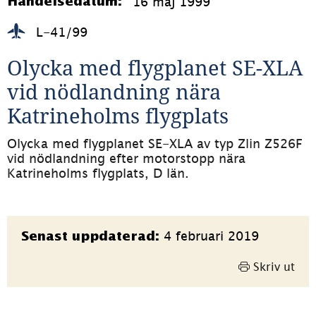
16 maj 1999
Händelsedatum:
L-41/99
Olycka med flygplanet SE-XLA 
vid nödlandning nära 
Katrineholms flygplats
Olycka med flygplanet SE-XLA av typ Zlin Z526F 
vid nödlandning efter motorstopp nära 
Katrineholms flygplats, D län.
Sidinformation
4 februari 2019
Senast uppdaterad:
Skriv ut