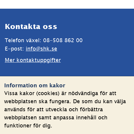
Sidfot
Kontakta oss
Telefon växel: 08-508 862 00
E-post: 
info@shk.se
Mer kontaktuppgifter
Webbplatsen
Information om kakor
Om kakor
Vissa kakor (cookies) är nödvändiga för att
webbplatsen ska fungera. De som du kan välja
Behandling av personuppgifter
används för att utveckla och förbättra
Tillgänglighetsredogörelse
webbplatsen samt anpassa innehåll och
funktioner för dig.
Följ oss