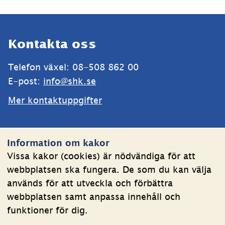
Sidfot
Kontakta oss
Telefon växel: 08-508 862 00
E-post: 
info@shk.se
Mer kontaktuppgifter
Webbplatsen
Information om kakor
Om kakor
Vissa kakor (cookies) är nödvändiga för att
webbplatsen ska fungera. De som du kan välja
Behandling av personuppgifter
används för att utveckla och förbättra
Tillgänglighetsredogörelse
webbplatsen samt anpassa innehåll och
funktioner för dig.
Följ oss