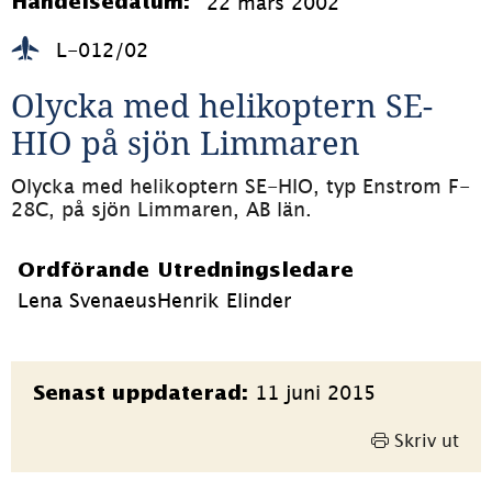
22 mars 2002
Händelsedatum:
L-012/02
Olycka med helikoptern SE-
HIO på sjön Limmaren
Olycka med helikoptern SE-HIO, typ Enstrom F-
28C, på sjön Limmaren, AB län.
Ordförande
Utredningsledare
Lena Svenaeus
Henrik Elinder
Sidinformation
11 juni 2015
Senast uppdaterad:
Skriv ut