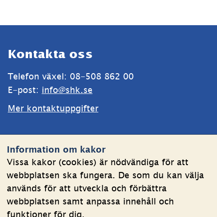
Sidfot
Kontakta oss
Telefon växel: 08-508 862 00
E-post: 
info@shk.se
Mer kontaktuppgifter
Webbplatsen
Information om kakor
Om kakor
Vissa kakor (cookies) är nödvändiga för att
webbplatsen ska fungera. De som du kan välja
Behandling av personuppgifter
används för att utveckla och förbättra
Tillgänglighetsredogörelse
webbplatsen samt anpassa innehåll och
funktioner för dig.