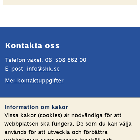
Sidfot
Kontakta oss
Telefon växel: 08-508 862 00
E-post: 
info@shk.se
Mer kontaktuppgifter
Webbplatsen
Information om kakor
Om kakor
Vissa kakor (cookies) är nödvändiga för att
webbplatsen ska fungera. De som du kan välja
Behandling av personuppgifter
används för att utveckla och förbättra
Tillgänglighetsredogörelse