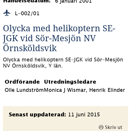
6 januari 2001
Händelsedatum:
L-002/01
Olycka med helikoptern SE-
JGK vid Sör-Mesjön NV 
Örnsköldsvik
Olycka med helikoptern SE-JGK vid Sör-Mesjön 
NV Örnsköldsvik, Y län.
Ordförande
Utredningsledare
Olle Lundström
Monica J Wismar, Henrik Elinder
Sidinformation
11 juni 2015
Senast uppdaterad:
Skriv ut