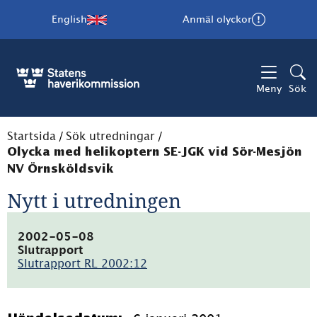
English
Anmäl olyckor
Meny
Sök
Startsida
/
Sök utredningar
/
Olycka med helikoptern SE-JGK vid Sör-Mesjön
NV Örnsköldsvik
Nytt i utredningen
2002-05-08
Slutrapport
Slutrapport RL 2002:12
(pdf,
162.7kB)