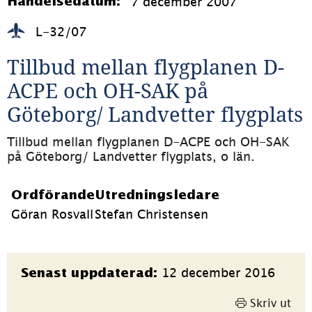
7 december 2007
Händelsedatum:
L-32/07
Tillbud mellan flygplanen D-
ACPE och OH-SAK på 
Göteborg/ Landvetter flygplats
Tillbud mellan flygplanen D-ACPE och OH-SAK 
på Göteborg/ Landvetter flygplats, o län.
Ordförande
Utredningsledare
Göran Rosvall
Stefan Christensen
Sidinformation
12 december 2016
Senast uppdaterad:
Skriv ut