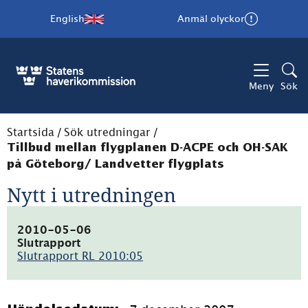
English
Anmäl olyckor
Meny
Sök
Startsida
/
Sök utredningar
/
Tillbud mellan flygplanen D-ACPE och OH-SAK
på Göteborg/ Landvetter flygplats
Nytt i utredningen
2010-05-06
Slutrapport
Slutrapport RL 2010:05
(pdf,
816.6kB)