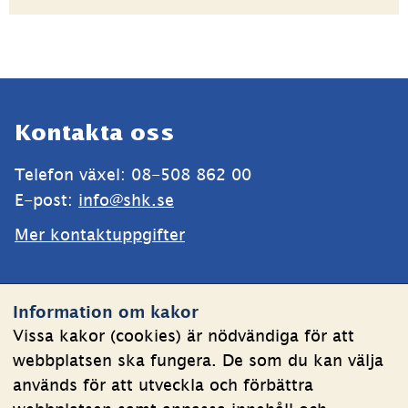
Sidfot
Kontakta oss
Telefon växel: 08-508 862 00
E-post: 
info@shk.se
Mer kontaktuppgifter
Webbplatsen
Information om kakor
Om kakor
Vissa kakor (cookies) är nödvändiga för att
webbplatsen ska fungera. De som du kan välja
Behandling av personuppgifter
används för att utveckla och förbättra
Tillgänglighetsredogörelse