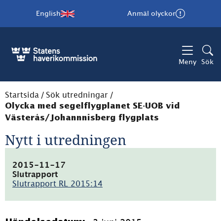
English
Anmäl olyckor
Meny
Sök
Startsida
/
Sök utredningar
/
Olycka med segelflygplanet SE-UOB vid
Västerås/Johannnisberg flygplats
Nytt i utredningen
2015-11-17
Slutrapport
Slutrapport RL 2015:14
(pdf,
765.2kB)