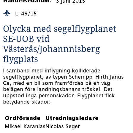
3 juni 2015
Händelsedatum:
L-49/15
Olycka med segelflygplanet 
SE-UOB vid 
Västerås/Johannnisberg 
flygplats
I samband med inflygning kolliderade 
segelflygplanet, av typen Schempp-Hirth Janus 
Ce, med en bil som framfördes på en väg 
belägen före landningsbanans tröskel. Det 
uppstod inga personskador. Flygplanet fick 
betydande skador.
Ordförande
Utredningsledare
Mikael Karanias
Nicolas Seger