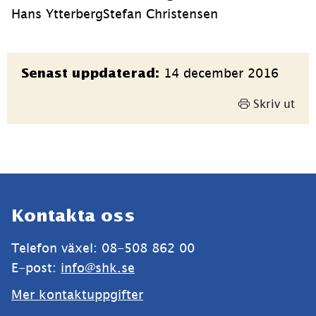
Hans Ytterberg
Stefan Christensen
Sidinformation
14 december 2016
Senast uppdaterad:
Skriv ut
Sidfot
Kontakta oss
Telefon växel: 08-508 862 00
E-post: 
info@shk.se
Mer kontaktuppgifter