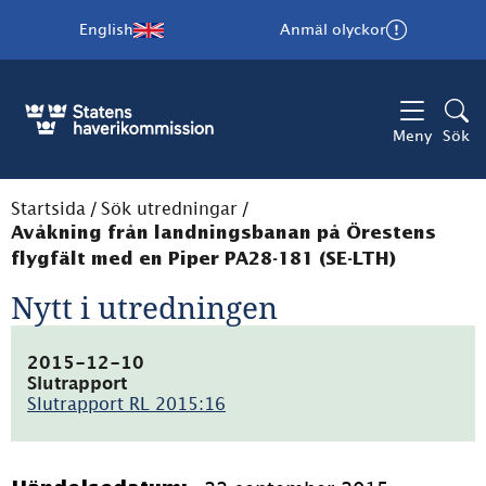
English
Anmäl olyckor
Meny
Sök
Startsida
/
Sök utredningar
/
Avåkning från landningsbanan på Örestens
flygfält med en Piper PA28-181 (SE-LTH)
Nytt i utredningen
2015-12-10
Slutrapport
Slutrapport RL 2015:16
(pdf,
1.3MB)