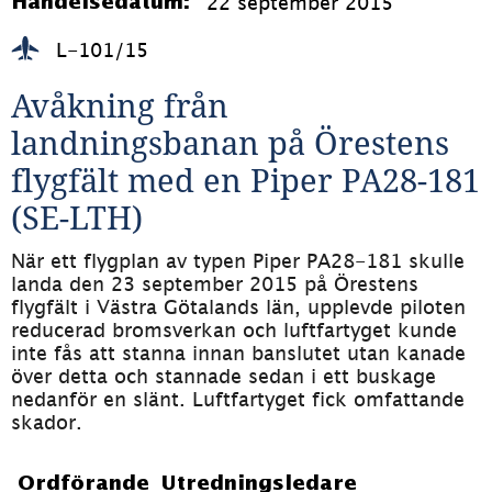
22 september 2015
Händelsedatum:
L-101/15
Avåkning från 
landningsbanan på Örestens 
flygfält med en Piper PA28-181 
(SE-LTH) 
När ett flygplan av typen Piper PA28-181 skulle 
landa den 23 september 2015 på Örestens 
flygfält i Västra Götalands län, upplevde piloten 
reducerad bromsverkan och luftfartyget kunde 
inte fås att stanna innan banslutet utan kanade 
över detta och stannade sedan i ett buskage 
nedanför en slänt. Luftfartyget fick omfattande 
skador. 
Ordförande
Utredningsledare