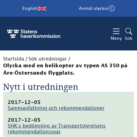
English
Anmäl olyckor
Meny
Sök
Startsida
/
Sök utredningar
/
Olycka med en helikopter av typen AS 350 på
Åre-Östersunds flygplats.
Nytt i utredningen
2017-12-05
Sammanfattning och rekommendationer
(pdf,
129kB)
2017-12-05
SHK:s bedömning av Transportstyrelsens
rekommendationssvar