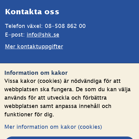
Sidfot
Kontakta oss
Telefon växel: 08-508 862 00
E-post: 
info@shk.se
Mer kontaktuppgifter
Webbplatsen
Information om kakor
Om kakor
Vissa kakor (cookies) är nödvändiga för att
webbplatsen ska fungera. De som du kan välja
Behandling av personuppgifter
används för att utveckla och förbättra
Tillgänglighetsredogörelse
webbplatsen samt anpassa innehåll och
funktioner för dig.
Följ oss
Mer information om kakor (cookies)