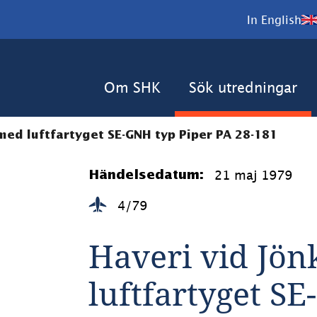
In English
Om SHK
Sök utredningar
med luftfartyget SE-GNH typ Piper PA 28-181
21 maj 1979
Händelsedatum:
4/79
Haveri vid Jön
luftfartyget SE