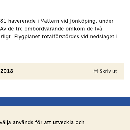
1 havererade i Vättern vid Jönköping, under 
. Av de tre ombordvarande omkom de två 
igt. Flygplanet totalförstördes vid nedslaget i 
 2018
Skriv ut
Andra webbplatser 
älja används för att utveckla och
Länk till annan webbpla
Estoniawebb