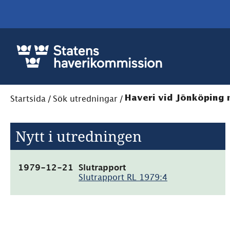
Startsida
/
Sök utredningar
/
Haveri vid Jönköping 
Nytt i utredningen
(pdf,
1979-12-21
Slutrapport
12.7MB)
Slutrapport RL 1979:4