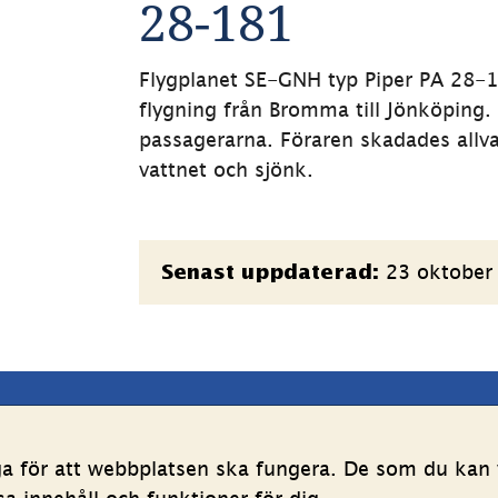
28-181
Flygplanet SE-GNH typ Piper PA 28-18
flygning från Bromma till Jönköping
passagerarna. Föraren skadades allvarl
vattnet och sjönk.
Sidinformation
23 oktober
Senast uppdaterad:
latsen
Följ oss
ga för att webbplatsen ska fungera. De som du kan v