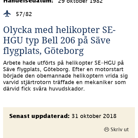
29 oktober 1982
Händelsedatum:
57/82
Olycka med helikopter SE-
HGU typ Bell 206 på Säve 
flygplats, Göteborg
Arbete hade utförts på helikopter SE-HGU på 
Säve flygplats, Göteborg. Efter en motorstart 
började den obemannade helikoptern vrida sig 
varvid stjärtrotorn träffade en mekaniker som 
därvid fick svåra huvudskador.
Sidinformation
31 oktober 2018
Senast uppdaterad:
Skriv ut