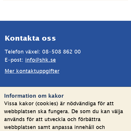
Sidfot
Kontakta oss
Telefon växel: 08-508 862 00
E-post: 
info@shk.se
Mer kontaktuppgifter
Webbplatsen
Information om kakor
Om kakor
Vissa kakor (cookies) är nödvändiga för att
webbplatsen ska fungera. De som du kan välja
Behandling av personuppgifter
används för att utveckla och förbättra
Tillgänglighetsredogörelse
webbplatsen samt anpassa innehåll och