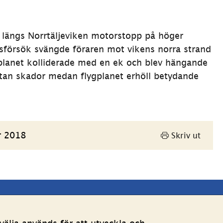
g längs Norrtäljeviken motorstopp på höger 
gsförsök svängde föraren mot vikens norra strand 
gplanet kolliderade med en ek och blev hängande 
an skador medan flygplanet erhöll betydande 
r 2018
Skriv ut
Andra webbplatser 