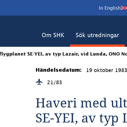
In English
Om SHK
Sök utredningar
flygplanet SE-YEI, av typ Lazair, vid Lunda, ONO N
19 oktober 198
Händelsedatum:
21/83
Haveri med ultr
SE-YEI, av typ 