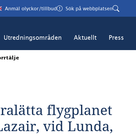
Anmäl olyckor/tillbud
Sök på webbplatsen
Utredningsområden
Aktuellt
Press
orrtälje
3
alätta flygplanet 
Lazair, vid Lunda, 