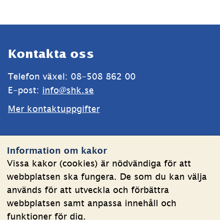
Sidfot
Kontakta oss
Telefon växel: 08-508 862 00
E-post: 
info@shk.se
Mer kontaktuppgifter
Webbplatsen
Information om kakor
Om kakor
Vissa kakor (cookies) är nödvändiga för att
webbplatsen ska fungera. De som du kan välja
Behandling av personuppgifter
används för att utveckla och förbättra
Tillgänglighetsredogörelse
webbplatsen samt anpassa innehåll och
funktioner för dig.