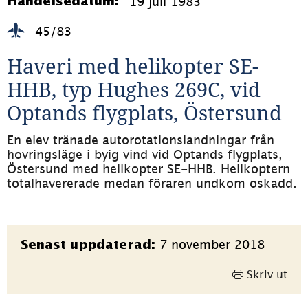
19 juli 1983
Händelsedatum:
45/83
Haveri med helikopter SE-
HHB, typ Hughes 269C, vid 
Optands flygplats, Östersund
En elev tränade autorotationslandningar från 
hovringsläge i byig vind vid Optands flygplats, 
Östersund med helikopter SE-HHB. Helikoptern 
totalhavererade medan föraren undkom oskadd.
Sidinformation
7 november 2018
Senast uppdaterad:
Skriv ut