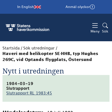
In English
Anmäl olyckor
Meny
Sök
Startsida
/
Sök utredningar
/
Haveri med helikopter SE-HHB, typ Hughes
269C, vid Optands flygplats, Östersund
Nytt i utredningen
1984-03-19
Slutrapport
Slutrapport RL 1983:45
(pdf,
1.8MB)