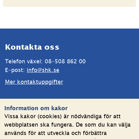
Sidfot
Kontakta oss
Telefon växel: 08-508 862 00
E-post: 
info@shk.se
Mer kontaktuppgifter
Webbplatsen
Information om kakor
Om kakor
Vissa kakor (cookies) är nödvändiga för att
webbplatsen ska fungera. De som du kan välja
Behandling av personuppgifter
används för att utveckla och förbättra
Tillgänglighetsredogörelse