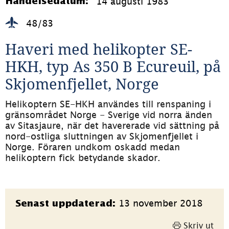
14 augusti 1983
Händelsedatum:
48/83
Haveri med helikopter SE-
HKH, typ As 350 B Ecureuil, på 
Skjomenfjellet, Norge
Helikoptern SE-HKH användes till renspaning i 
gränsområdet Norge - Sverige vid norra änden 
av Sitasjaure, när det havererade vid sättning på 
nord-ostliga sluttningen av Skjomenfjellet i 
Norge. Föraren undkom oskadd medan 
helikoptern fick betydande skador.
Sidinformation
13 november 2018
Senast uppdaterad:
Skriv ut