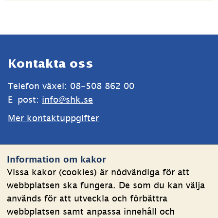
Sidfot
Kontakta oss
Telefon växel: 08-508 862 00
E-post: 
info@shk.se
Mer kontaktuppgifter
Webbplatsen
Information om kakor
Om kakor
Vissa kakor (cookies) är nödvändiga för att
webbplatsen ska fungera. De som du kan välja
Behandling av personuppgifter
används för att utveckla och förbättra
Tillgänglighetsredogörelse
webbplatsen samt anpassa innehåll och