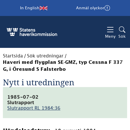
In English
Anmäl olyckor
Meny
Sök
Startsida
/
Sök utredningar
/
Haveri med flygplan SE-GMZ, typ Cessna F 337
G, i Öresund S Falsterbo
Nytt i utredningen
1985-07-02
Slutrapport
Slutrapport RL 1984:36
(pdf,
4.7MB)