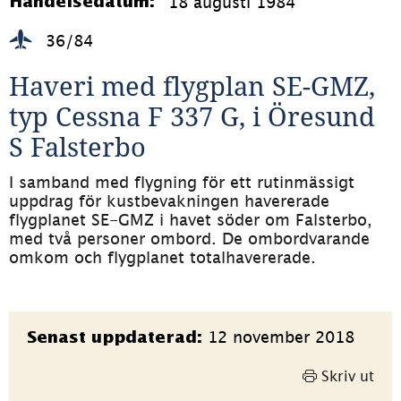
18 augusti 1984
Händelsedatum:
36/84
Haveri med flygplan SE-GMZ, 
typ Cessna F 337 G, i Öresund 
S Falsterbo
I samband med flygning för ett rutinmässigt 
uppdrag för kustbevakningen havererade 
flygplanet SE-GMZ i havet söder om Falsterbo, 
med två personer ombord. De ombordvarande 
omkom och flygplanet totalhavererade.
Sidinformation
12 november 2018
Senast uppdaterad:
Skriv ut