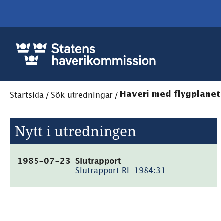
Startsida
/
Sök utredningar
/
Haveri med flygplanet 
Nytt i utredningen
(pdf,
1985-07-23
Slutrapport
4.7MB)
Slutrapport RL 1984:31