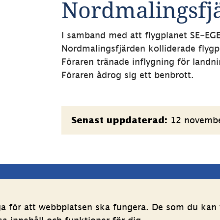
Nordmalingsfjä
I samband med att flygplanet SE-EGE 
Nordmalingsfjärden kolliderade flygp
Föraren tränade inflygning för landni
Föraren ådrog sig ett benbrott.
Sidinformation
12 novemb
Senast uppdaterad:
latsen
Följ oss
ga för att webbplatsen ska fungera. De som du kan v