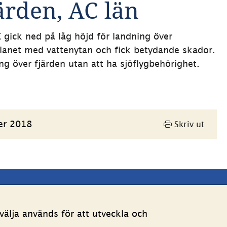
rden, AC län
gick ned på låg höjd för landning över 
lanet med vattenytan och fick betydande skador. 
ng över fjärden utan att ha sjöflygbehörighet. 
er 2018
Skriv ut
Andra webbplatser 
älja används för att utveckla och
Länk till annan webbpla
Estoniawebb