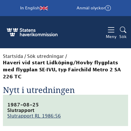
In English
Anmäl olyckor
Meny
Sök
Startsida
/
Sök utredningar
/
Haveri vid start Lidköping/Hovby flygplats
med flygplan SE-IVU, typ Fairchild Metro 2 SA
226 TC
Nytt i utredningen
1987-08-25
Slutrapport
Slutrapport RL 1986:56
(pdf,
6.7MB)