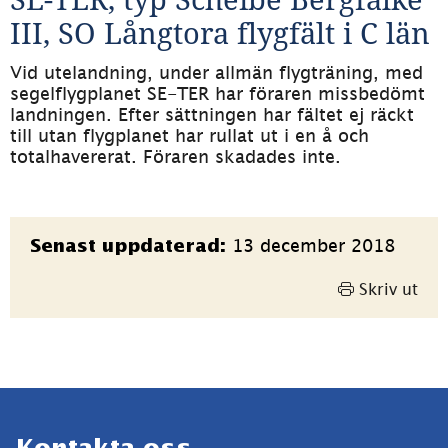
III, SO Långtora flygfält i C län
Vid utelandning, under allmän flygträning, med 
segelflygplanet SE-TER har föraren missbedömt 
landningen. Efter sättningen har fältet ej räckt 
till utan flygplanet har rullat ut i en å och 
totalhavererat. Föraren skadades inte.
Sidinformation
13 december 2018
Senast uppdaterad:
Skriv ut
Sidfot