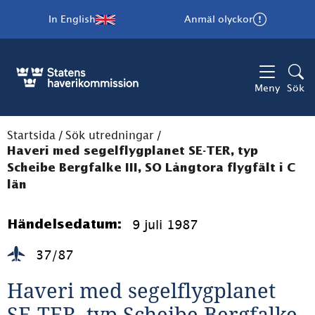
In English
Anmäl olyckor
Meny
Sök
Startsida
/
Sök utredningar
/
Haveri med segelflygplanet SE-TER, typ
Scheibe Bergfalke III, SO Långtora flygfält i C
län
9 juli 1987
Händelsedatum:
37/87
Haveri med segelflygplanet 
SE-TER, typ Scheibe Bergfalke 