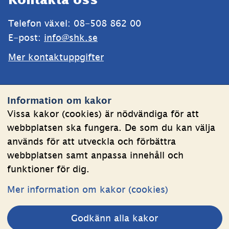
Kontakta oss
Telefon växel: 08-508 862 00
E-post: 
info@shk.se
Mer kontaktuppgifter
Webbplatsen
Information om kakor
Om kakor
Vissa kakor (cookies) är nödvändiga för att
webbplatsen ska fungera. De som du kan välja
Behandling av personuppgifter
används för att utveckla och förbättra
Tillgänglighetsredogörelse
webbplatsen samt anpassa innehåll och
funktioner för dig.
Följ oss
Mer information om kakor (cookies)
LinkedIn
YouTube
Godkänn alla kakor
(länk
(länk