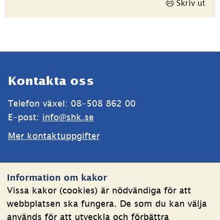
Skriv ut
Sidfot
Kontakta oss
Telefon växel: 08-508 862 00
E-post: 
info@shk.se
Mer kontaktuppgifter
Webbplatsen
Information om kakor
Om kakor
Vissa kakor (cookies) är nödvändiga för att
webbplatsen ska fungera. De som du kan välja
Behandling av personuppgifter
används för att utveckla och förbättra