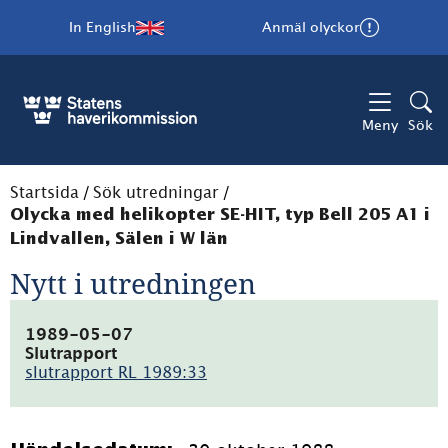
In English
Anmäl olyckor
Meny
Sök
Startsida
/
Sök utredningar
/
Olycka med helikopter SE-HIT, typ Bell 205 A1 i
Lindvallen, Sälen i W län
Nytt i utredningen
1989-05-07
Slutrapport
slutrapport RL 1989:33
(pdf,
4.8MB)