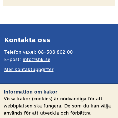
Sidfot
Kontakta oss
Telefon växel: 08-508 862 00
E-post: 
info@shk.se
Mer kontaktuppgifter
Webbplatsen
Information om kakor
Om kakor
Vissa kakor (cookies) är nödvändiga för att
webbplatsen ska fungera. De som du kan välja
Behandling av personuppgifter
används för att utveckla och förbättra
Tillgänglighetsredogörelse