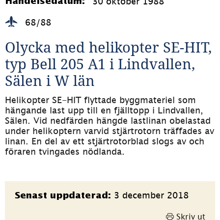
30 oktober 1988
Händelsedatum:
68/88
Olycka med helikopter SE-HIT, 
typ Bell 205 A1 i Lindvallen, 
Sälen i W län
Helikopter SE-HIT flyttade byggmateriel som 
hängande last upp till en fjälltopp i Lindvallen, 
Sälen. Vid nedfärden hängde lastlinan obelastad 
under helikoptern varvid stjärtrotorn träffades av 
linan. En del av ett stjärtrotorblad slogs av och 
föraren tvingades nödlanda.
Sidinformation
3 december 2018
Senast uppdaterad:
Skriv ut