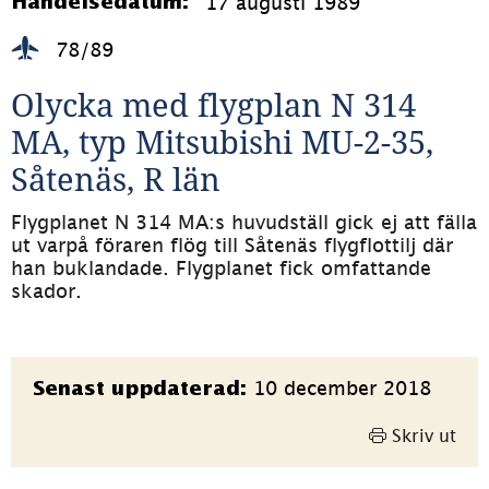
17 augusti 1989
Händelsedatum:
78/89
Olycka med flygplan N 314 
MA, typ Mitsubishi MU-2-35, 
Såtenäs, R län
Flygplanet N 314 MA:s huvudställ gick ej att fälla 
ut varpå föraren flög till Såtenäs flygflottilj där 
han buklandade. Flygplanet fick omfattande 
skador.
Sidinformation
10 december 2018
Senast uppdaterad:
Skriv ut