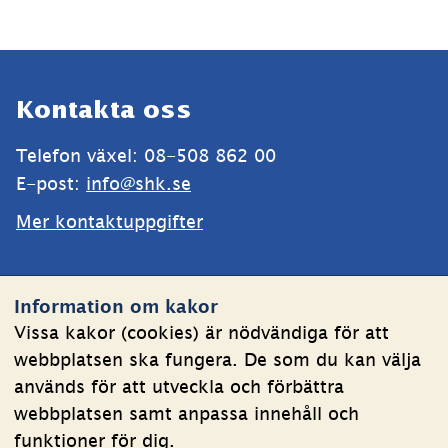
Sidfot
Kontakta oss
Telefon växel: 08-508 862 00
E-post: 
info@shk.se
Mer kontaktuppgifter
Webbplatsen
Information om kakor
Om kakor
Vissa kakor (cookies) är nödvändiga för att
webbplatsen ska fungera. De som du kan välja
Behandling av personuppgifter
används för att utveckla och förbättra
Tillgänglighetsredogörelse
webbplatsen samt anpassa innehåll och
funktioner för dig.