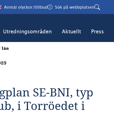
Anmäl olyckor/tillbud
Sök på webbplatsen
Utredningsområden
Aktuellt
Press
 län
989
gplan SE-BNI, typ 
b, i Torröedet i 