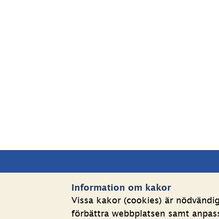
Sidfot
Kontakta oss
Webbp
Information om kakor
Vissa kakor (cookies) är nödvändi
Telefon växel: 08-508 862 
Om kakor
förbättra webbplatsen samt anpassa
00
Behandlin