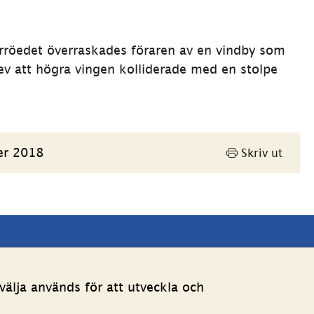
orröedet överraskades föraren av en vindby som 
ev att högra vingen kolliderade med en stolpe 
er 2018
Skriv ut
Andra webbplatser 
älja används för att utveckla och
Länk till annan webbpla
Estoniawebb