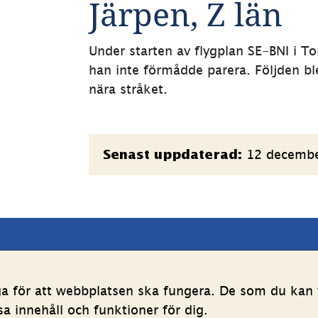
Järpen, Z län
Under starten av flygplan SE-BNI i T
han inte förmådde parera. Följden bl
nära stråket.
Sidinformation
12 decemb
Senast uppdaterad:
latsen
Följ oss
ga för att webbplatsen ska fungera. De som du kan v
LinkedIn
YouTube
 innehåll och funktioner för dig.
g av personuppgifter