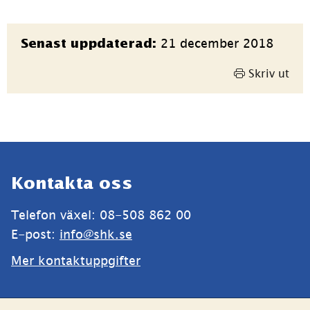
Sidinformation
21 december 2018
Senast uppdaterad:
Skriv ut
Sidfot
Kontakta oss
Telefon växel: 08-508 862 00
E-post: 
info@shk.se
Mer kontaktuppgifter
Webbplatsen