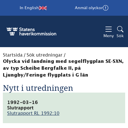
In English
Anmäl olyckor
Meny
Sök
Startsida
/
Sök utredningar
/
Olycka vid landning med segelflygplan SE-SXN,
av typ Scheibe Bergfalke II, på
Ljungby/Feringe flygplats i G län
Nytt i utredningen
1992-03-16
Slutrapport
Slutrapport RL 1992:10
(pdf,
50.9kB)