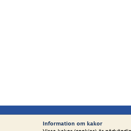
Sidfot
Kontakta oss
Webbp
Information om kakor