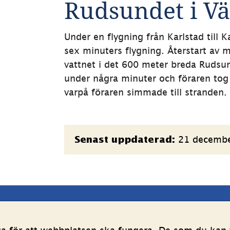
Rudsundet i Vä
Under en flygning från Karlstad till 
sex minuters flygning. Återstart av 
vattnet i det 600 meter breda Rudsund
under några minuter och föraren tog 
varpå föraren simmade till stranden.
Sidinformation
21 decemb
Senast uppdaterad:
latsen
Följ oss