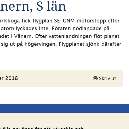
nern, S län
Karlskoga fick flygplan SE-GNM motorstopp efter 
motorn lyckades inte. Föraren nödlandade på 
et i Vänern. Efter vattenlandningen flöt planet 
sig ut på högervingen. Flygplanet sjönk därefter 
er 2018
Skriv ut
Andra webbplatser 