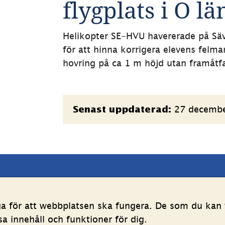
flygplats i O lä
Helikopter SE-HVU havererade på Säve f
för att hinna korrigera elevens felma
hovring på ca 1 m höjd utan framåtfa
Sidinformation
27 decemb
Senast uppdaterad:
latsen
Följ oss
ga för att webbplatsen ska fungera. De som du kan v
LinkedIn
YouTube
 innehåll och funktioner för dig.
g av personuppgifter