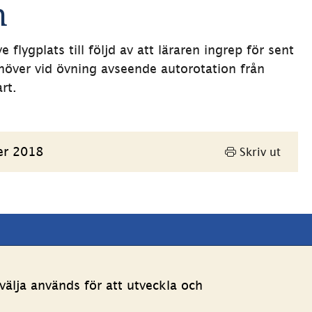
n
lygplats till följd av att läraren ingrep för sent 
növer vid övning avseende autorotation från 
rt.
er 2018
Skriv ut
Andra webbplatser 
älja används för att utveckla och
Länk till annan webbpla
Estoniawebb