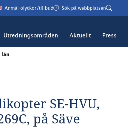
Anmäl olyckor/tillbud
Sök på webbplatsen
Utredningsområden
Aktuellt
Press
 län
ikopter SE-HVU, 
269C, på Säve 