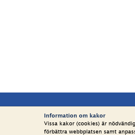
Sidfot
Kontakta oss
Webbp
Information om kakor
Vissa kakor (cookies) är nödvändi
Telefon växel: 08-508 862 
Om kakor
förbättra webbplatsen samt anpassa
00
Behandlin