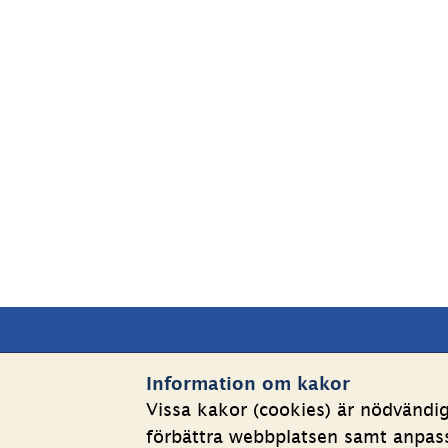
Sidfot
Kontakta oss
Webbp
Information om kakor
Vissa kakor (cookies) är nödvändi
Telefon växel: 08-508 862 
Om kakor
förbättra webbplatsen samt anpassa
00
Behandlin