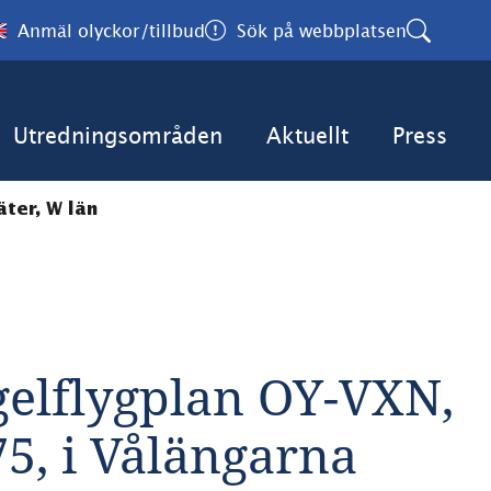
Anmäl olyckor/tillbud
Sök på webbplatsen
Utredningsområden
Aktuellt
Press
ter, W län
elflygplan OY-VXN, 
75, i Vålängarna 