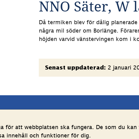
NNO Säter, W 
Då termiken blev för dålig planerade
några mil söder om Borlänge. Föraren
höjden varvid vänstervingen kom i k
Sidinformation
2 januari 2
Senast uppdaterad:
latsen
Följ oss
ga för att webbplatsen ska fungera. De som du kan v
LinkedIn
YouTube
 innehåll och funktioner för dig.
g av personuppgifter