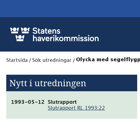
Startsida
/
Sök utredningar
/
Olycka med segelflygpl
Nytt i utredningen
(pdf,
1993-05-12
Slutrapport
21.7kB)
Slutrapport RL 1993:22