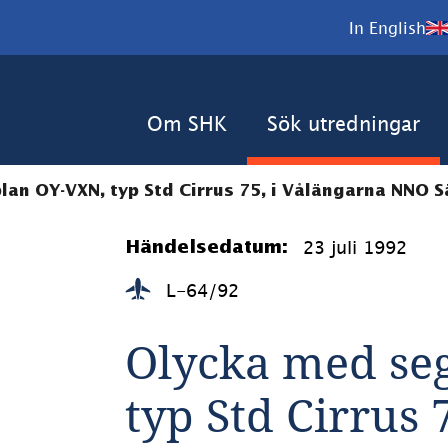
In English
Om SHK
Sök utredningar
an OY-VXN, typ Std Cirrus 75, i Vålängarna NNO Sä
23 juli 1992
Händelsedatum:
L-64/92
Olycka med seg
typ Std Cirrus 