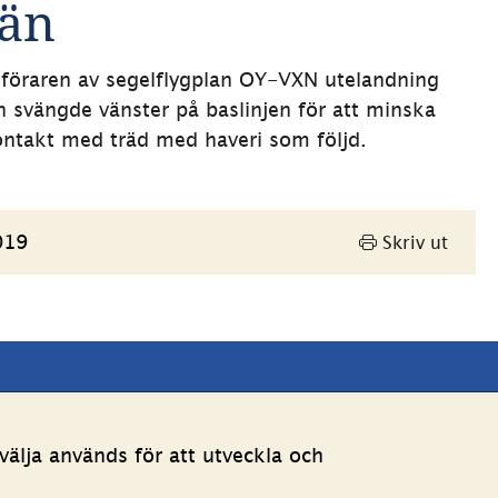
län
 föraren av segelflygplan OY-VXN utelandning 
 svängde vänster på baslinjen för att minska 
ontakt med träd med haveri som följd.
019
Skriv ut
Andra webbplatser 
älja används för att utveckla och
Länk till annan webbpla
Estoniawebb