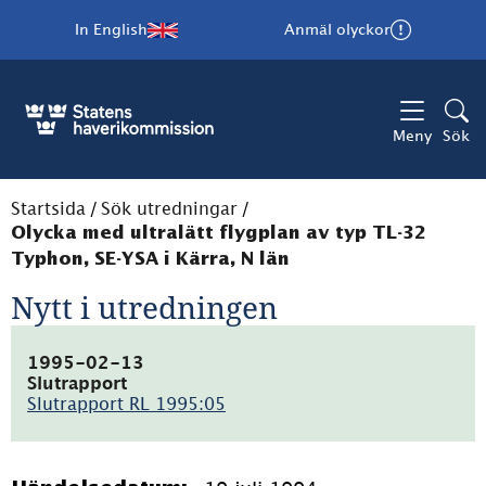
In English
Anmäl olyckor
Meny
Sök
Startsida
/
Sök utredningar
/
Olycka med ultralätt flygplan av typ TL-32
Typhon, SE-YSA i Kärra, N län
Nytt i utredningen
1995-02-13
Slutrapport
Slutrapport RL 1995:05
(pdf,
65.9kB)