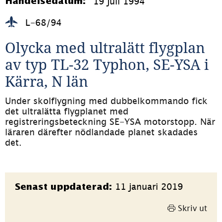
19 juli 1994
Händelsedatum:
L-68/94
Olycka med ultralätt flygplan 
av typ TL-32 Typhon, SE-YSA i 
Kärra, N län
Under skolflygning med dubbelkommando fick 
det ultralätta flygplanet med 
registreringsbeteckning SE-YSA motorstopp. När 
läraren därefter nödlandade planet skadades 
det.
Sidinformation
11 januari 2019
Senast uppdaterad:
Skriv ut