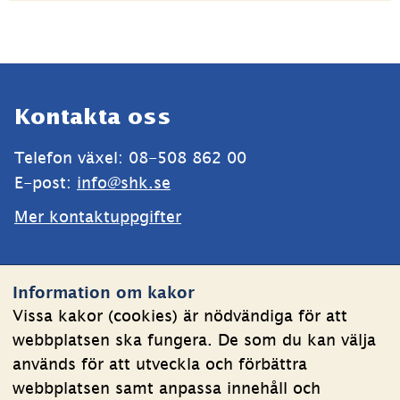
Sidfot
Kontakta oss
Telefon växel: 08-508 862 00
E-post: 
info@shk.se
Mer kontaktuppgifter
Webbplatsen
Information om kakor
Om kakor
Vissa kakor (cookies) är nödvändiga för att
webbplatsen ska fungera. De som du kan välja
Behandling av personuppgifter
används för att utveckla och förbättra
Tillgänglighetsredogörelse
webbplatsen samt anpassa innehåll och