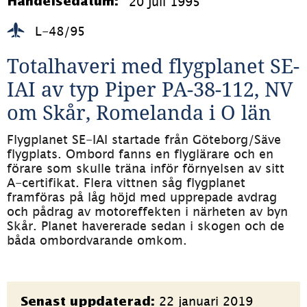
20 juli 1995
Händelsedatum:
L-48/95
Totalhaveri med flygplanet SE-
IAI av typ Piper PA-38-112, NV 
om Skår, Romelanda i O län
Flygplanet SE-IAI startade från Göteborg/Säve 
flygplats. Ombord fanns en flyglärare och en 
förare som skulle träna inför förnyelsen av sitt 
A-certifikat. Flera vittnen såg flygplanet 
framföras på låg höjd med upprepade avdrag 
och pådrag av motoreffekten i närheten av byn 
Skår. Planet havererade sedan i skogen och de 
båda ombordvarande omkom.
Sidinformation
22 januari 2019
Senast uppdaterad: