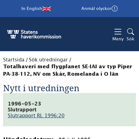
In English
Anmäl olyckor
Meny
Sök
Startsida
/
Sök utredningar
/
Totalhaveri med flygplanet SE-IAI av typ Piper
PA-38-112, NV om Skår, Romelanda i O län
Nytt i utredningen
1996-05-23
Slutrapport
Slutrapport RL 1996:20
(pdf,
55.8kB)