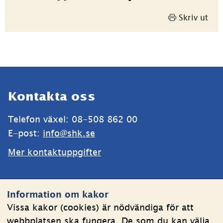
Skriv ut
Sidfot
Kontakta oss
Telefon växel: 08-508 862 00
E-post: 
info@shk.se
Mer kontaktuppgifter
Webbplatsen
Information om kakor
Om kakor
Vissa kakor (cookies) är nödvändiga för att
webbplatsen ska fungera. De som du kan välja
Behandling av personuppgifter