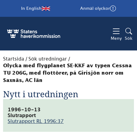
In English
Anmäl olyckor
Meny
Sök
Startsida
/
Sök utredningar
/
Olycka med flygplanet SE-KKF av typen Cessna
TU 206G, med flottörer, på Girisjön norr om
Saxnäs, AC län
Nytt i utredningen
1996-10-13
Slutrapport
Slutrapport RL 1996:37
(pdf,
46.9kB)