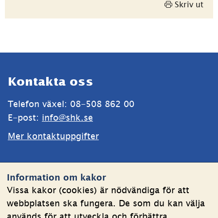
Skriv ut
Sidfot
Kontakta oss
Telefon växel: 08-508 862 00
E-post: 
info@shk.se
Mer kontaktuppgifter
Webbplatsen
Information om kakor
Om kakor
Vissa kakor (cookies) är nödvändiga för att
webbplatsen ska fungera. De som du kan välja
Behandling av personuppgifter
används för att utveckla och förbättra