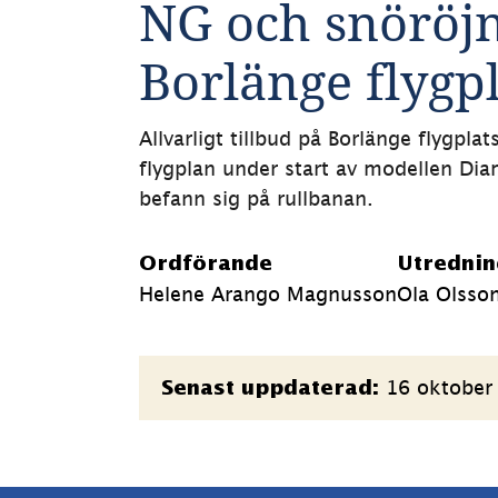
NG och snöröjn
Borlänge flygpl
Allvarligt tillbud på Borlänge flygpla
flygplan under start av modellen D
befann sig på rullbanan. 
Ordförande
Utrednin
Helene Arango Magnusson
Ola Olsso
Sidinformation
16 oktober
Senast uppdaterad: