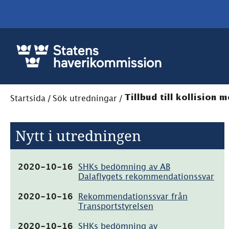
Startsida
/
Sök utredningar
/
Tillbud till kollision
Nytt i utredningen
(pdf,
2020-10-16
SHKs bedömning av AB
532.2kB)
Dalaflygets rekommendationssvar
(pdf,
2020-10-16
Rekommendationssvar från
179.6kB)
Transportstyrelsen
(pdf,
2020-10-16
SHKs bedömning av