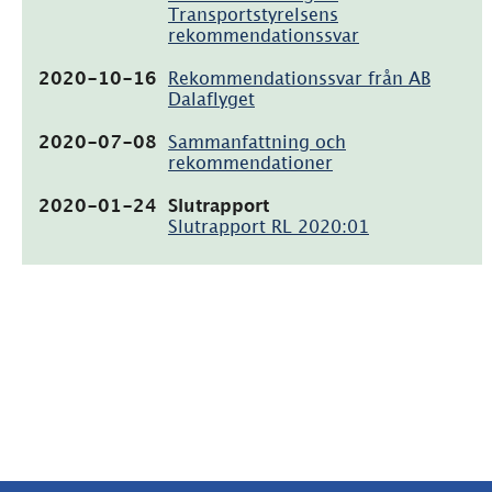
567kB)
Transportstyrelsens
rekommendationssvar
(pdf,
2020-10-16
Rekommendationssvar från AB
99.5kB)
Dalaflyget
(pdf,
2020-07-08
Sammanfattning och
192.1kB)
rekommendationer
(pdf,
2020-01-24
Slutrapport
1.7MB)
Slutrapport RL 2020:01