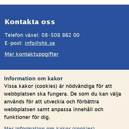
Sidfot
Kontakta oss
Telefon växel: 08-508 862 00
E-post: 
info@shk.se
Mer kontaktuppgifter
Webbplatsen
Information om kakor
Om kakor
Vissa kakor (cookies) är nödvändiga för att
webbplatsen ska fungera. De som du kan välja
Behandling av personuppgifter
används för att utveckla och förbättra
Tillgänglighetsredogörelse
webbplatsen samt anpassa innehåll och
funktioner för dig.
Följ oss
Mer information om kakor (cookies)