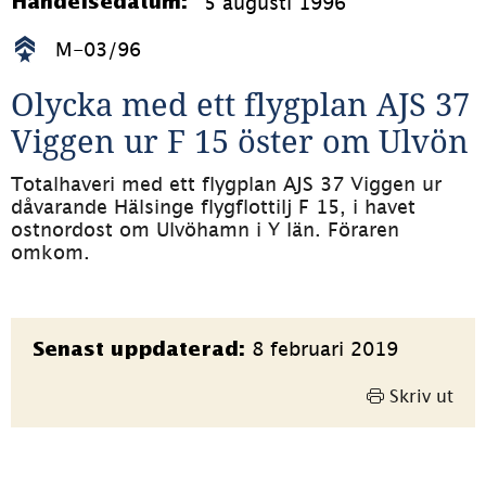
5 augusti 1996
Händelsedatum:
M-03/96
Olycka med ett flygplan AJS 37 
Viggen ur F 15 öster om Ulvön
Totalhaveri med ett flygplan AJS 37 Viggen ur 
dåvarande Hälsinge flygflottilj F 15, i havet 
ostnordost om Ulvöhamn i Y län. Föraren 
omkom.
Sidinformation
8 februari 2019
Senast uppdaterad:
Skriv ut