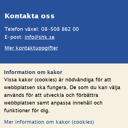
Sidfot
Kontakta oss
Telefon växel: 08-508 862 00
E-post: 
info@shk.se
Mer kontaktuppgifter
Webbplatsen
Information om kakor
Om kakor
Vissa kakor (cookies) är nödvändiga för att
webbplatsen ska fungera. De som du kan välja
Behandling av personuppgifter
används för att utveckla och förbättra
Tillgänglighetsredogörelse
webbplatsen samt anpassa innehåll och
funktioner för dig.
Följ oss
Mer information om kakor (cookies)