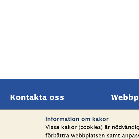
Sidfot
Kontakta oss
Webbp
Telefon växel: 08-508 862 
Om kakor
Information om kakor
00
Behandlin
Vissa kakor (cookies) är nödvändi
E-post: 
info@shk.se
Tillgängli
förbättra webbplatsen samt anpassa