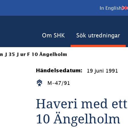
In English
Om SHK
Sök utredningar
n J 35 J ur F 10 Ängelholm
19 juni 1991
Händelsedatum:
M-47/91
Haveri med ett 
10 Ängelholm