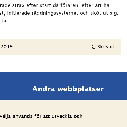
rade strax efter start då föraren, efter att ha 
et, initierade räddningssystemet och sköt ut sig. 
da.
 2019
Skriv ut
Andra webbplatser 
Länk till annan webbpla
Estoniawebb
älja används för att utveckla och