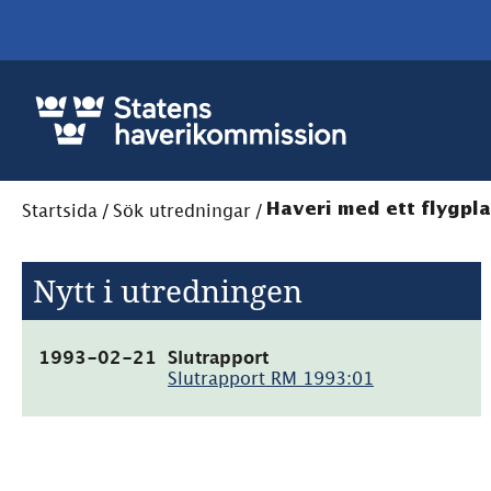
Startsida
/
Sök utredningar
/
Haveri med ett flygpla
Nytt i utredningen
(pdf,
1993-02-21
Slutrapport
217.5kB)
Slutrapport RM 1993:01