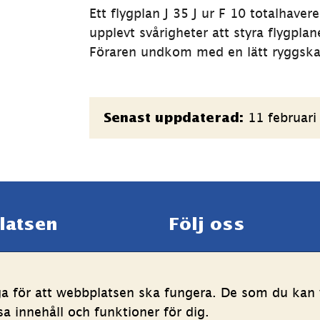
Ett flygplan J 35 J ur F 10 totalhavere
upplevt svårigheter att styra flygplan
Föraren undkom med en lätt ryggska
Sidinformation
11 februari
Senast uppdaterad:
latsen
Följ oss
LinkedIn
YouTube
g av personuppgifter
(länk
(länk
ga för att webbplatsen ska fungera. De som du kan v
ghetsredogörelse
till
till
 innehåll och funktioner för dig.