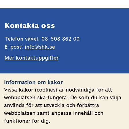
Sidfot
Kontakta oss
Telefon växel: 08-508 862 00
E-post: 
info@shk.se
Mer kontaktuppgifter
Webbplatsen
Information om kakor
Om kakor
Vissa kakor (cookies) är nödvändiga för att
webbplatsen ska fungera. De som du kan välja
Behandling av personuppgifter
används för att utveckla och förbättra
Tillgänglighetsredogörelse
webbplatsen samt anpassa innehåll och
funktioner för dig.
Följ oss